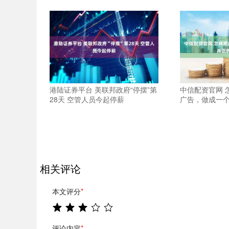
港陆证券平台 美联邦政府“停摆”第
中信配资官网 
28天 空管人员今起停薪
广告，做成一
相关评论
本文评分
*
评论内容
*