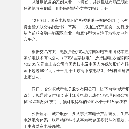
从近期披露的案例来看，12月份，并购重组市场呈现出“
易逻辑各有侧重，但均围绕核心竞争力提升展开。
12月9日，国家电投集团产融控股股份有限公司（下称“
资金暨关联交易报告书（草案），拟通过资产置换、发行股
从当前的金融与能源双主业，彻底转型为专注于核能发电的
合平台。
根据交易方案，电投产融拟以所持国家电投集团资本控股有限
家核电技术有限公司（下称“国家核电”）所持国电投核能有
402.85亿元由上市公司向国家核电及中国人寿保险股份
金不超过50亿元，全部用于山东海阳核电站3、4号机组建设。
上市公司。
同日，哈尔滨威帝电子股份有限公司（以下简称“威帝股
议》，拟通过支付现金受让江苏智越天成企业管理有限公司
称“玖星精密科技”），预计取得标的公司不低于51%表决
公告显示，威帝股份主要从事汽车电子产品研发、生产与
电器配套体系；玖星精密科技从事精密金属零部件的研发、
于中高端家电等领域。