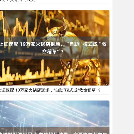
上证速配 19万家火锅店退场，“自助”模式成“救命稻草”？