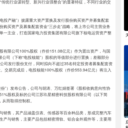
传统行业谋转型、新兴行业强整合”的显著特征，不同行业的交
电投产融”）披露重大资产置换及发行股份购买资产并募集配套
份购买资产及募集配套资金“三步走”战略，将上市公司主营业务
单一主业，打造国家电力投资集团有限公司旗下核电运营资产整
公司100%股权（作价151.08亿元）作为置出资产，与国
限公司（下称“电投核能”）股权的等值部分进行置换；差额部分
有限公司发行股份支付，同时拟向不超过35名特定投资者募集配套资
交易完成后，电投核能100%股权（作价553.94亿元）将注入
份”）发布公告，公司与胡涛、万红娟签署《股权收购意向性协
51%股权及标的公司江苏玖星精密科技股权有限公司（以下简
权，从而取得控制权。
销售，其产品涵盖仪表、传感器等百余种品类，形成完整汽车
生产与销售，主要产品包括精密滑轨、铝合金外观件等，主要用