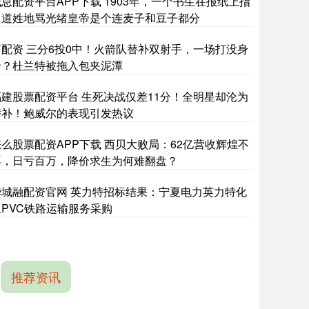
息配资平台APP下载 1903年，一个书生在报纸上指
名道姓地骂光绪皇帝是个连麦子和豆子都分
简配资 三分6投0中！火箭队替补双射手，一场打没身
价？杜兰特被拖入包夹泥潭
福建股票配资平台 生死决战仅差11分！全明星却沦为
替补！鲍威尔的表现引发热议
怎么股票配资APP下载 西贝大败局：62亿营收辉煌不
再，日亏百万，降价求生为何难翻盘？
华城融配资官网 英力特招标结果：宁夏电力英力特化
工PVC铁路运输服务采购
推荐资讯