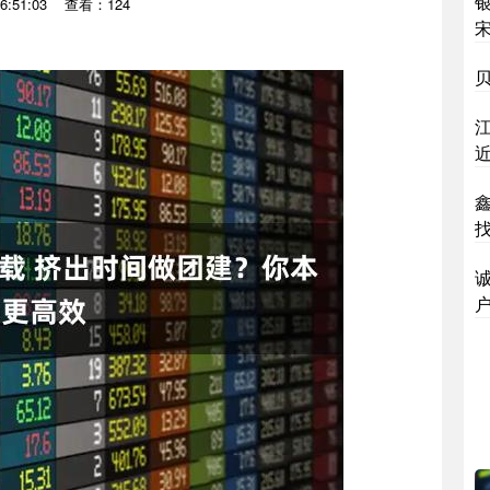
6:51:03
查看：124
贝
诚
户