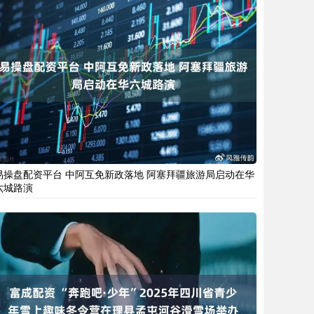
易操盘配资平台 中阿互免新政落地 阿塞拜疆旅游局启动在华
六城路演