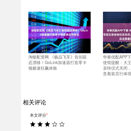
淘银配资网 《极品飞车》告别延
华泰优配APP
迟漂移！GoLink加速器打造零卡
使馆提醒：大
顿极速狂飙体验
哀悼仪式关闭
意着装言行体
相关评论
本文评分
*