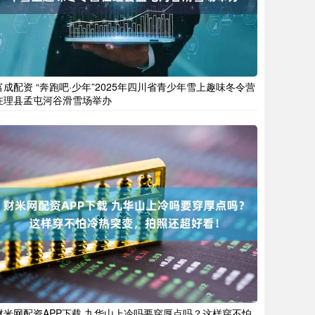
富成配资 “奔跑吧·少年”2025年四川省青少年雪上趣味冬令营
在理县孟屯河谷滑雪场举办
财米网配资APP下载 九华山上冷吗要穿厚点吗？这样穿不怕