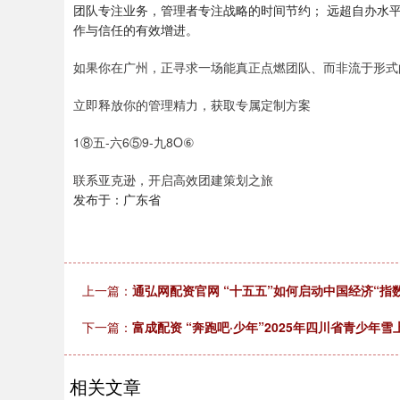
团队专注业务，管理者专注战略的时间节约； 远超自办水
作与信任的有效增进。
如果你在广州，正寻求一场能真正点燃团队、而非流于形式
立即释放你的管理精力，获取专属定制方案
1⑧五-六6⑤9-九8O⑥
联系亚克逊，开启高效团建策划之旅
发布于：广东省
上一篇：
通弘网配资官网 “十五五”如何启动中国经济“指
下一篇：
富成配资 “奔跑吧·少年”2025年四川省青少
相关文章